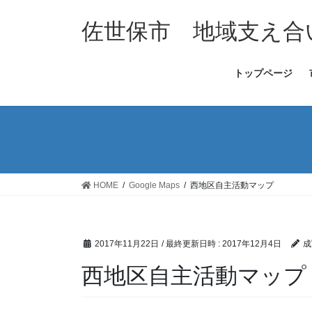
コ
ナ
ン
ビ
佐世保市 地域支え合
テ
ゲ
ン
ー
トップページ
ツ
シ
へ
ョ
ス
ン
キ
に
ッ
移
プ
動
HOME
Google Maps
西地区自主活動マップ
2017年11月22日
/ 最終更新日時 :
2017年12月4日
成
西地区自主活動マップ