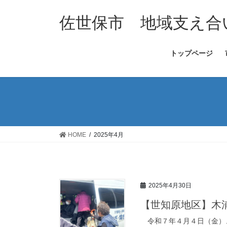
コ
ナ
ン
ビ
佐世保市 地域支え合
テ
ゲ
ン
ー
トップページ
ツ
シ
へ
ョ
ス
ン
キ
に
ッ
移
プ
動
HOME
2025年4月
2025年4月30日
【世知原地区】木
令和７年４月４日（金）、