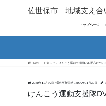
コ
ナ
ン
ビ
佐世保市 地域支え合
テ
ゲ
ン
ー
トップページ
ツ
シ
へ
ョ
ス
ン
キ
に
ッ
移
プ
動
HOME
お知らせ
けんこう運動支援隊DVD配布につい
2020年11月30日
/ 最終更新日時 :
2020年11月30日
けんこう運動支援隊D