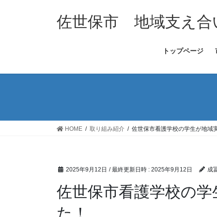
コ
ナ
ン
ビ
佐世保市 地域支え合
テ
ゲ
ン
ー
トップページ
ツ
シ
へ
ョ
ス
ン
キ
に
ッ
移
プ
動
HOME
取り組み紹介
佐世保市看護学校の学生が地域
2025年9月12日
/ 最終更新日時 :
2025年9月12日
成
佐世保市看護学校の学
た！