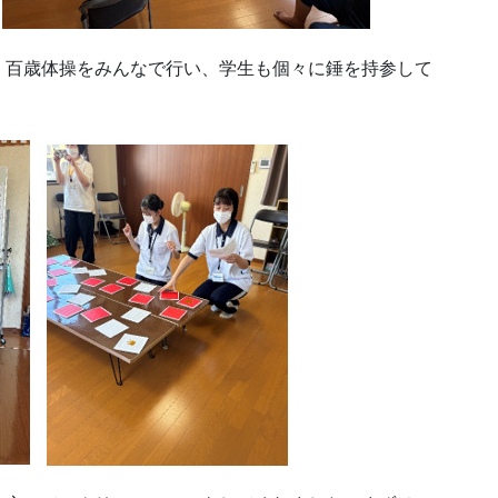
！百歳体操をみんなで行い、学生も個々に錘を持参して
。