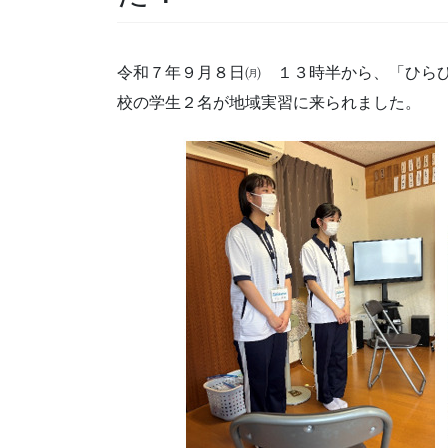
令和７年９月８日㈪ １３時半から、「ひら
校の学生２名が地域実習に来られました。