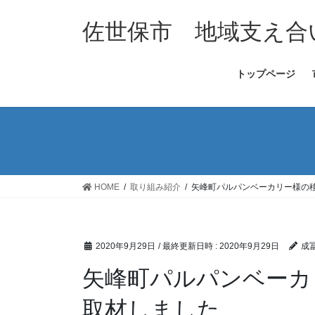
コ
ナ
ン
ビ
佐世保市 地域支え合
テ
ゲ
ン
ー
トップページ
ツ
シ
へ
ョ
ス
ン
キ
に
ッ
移
プ
動
HOME
取り組み紹介
矢峰町パルパンベーカリー様の
2020年9月29日
/ 最終更新日時 :
2020年9月29日
成
矢峰町パルパンベーカ
取材しました